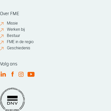
Over FME
Missie
Werken bij
Bestuur
FME in de regio
Geschiedenis
Volg ons
FME Linkedin
FME Facebook
FME Instagram
FME Youtube