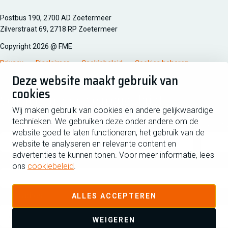
Managementsyteem certificatie DNV iso/iec 27001
Postbus 190, 2700 AD Zoetermeer
Zilverstraat 69, 2718 RP Zoetermeer
Copyright 2026 @ FME
Privacy
Disclaimer
Cookiebeleid
Cookies beheren
Deze website maakt gebruik van
cookies
Schrijf je in voor de nieuwsbrief
Wij maken gebruik van cookies en andere gelijkwaardige
technieken. We gebruiken deze onder andere om de
Voornaam
Tussen
website goed te laten functioneren, het gebruik van de
website te analyseren en relevante content en
advertenties te kunnen tonen. Voor meer informatie, lees
Achternaam
ons
cookiebeleid
.
E-mailadres
ALLES ACCEPTEREN
WEIGEREN