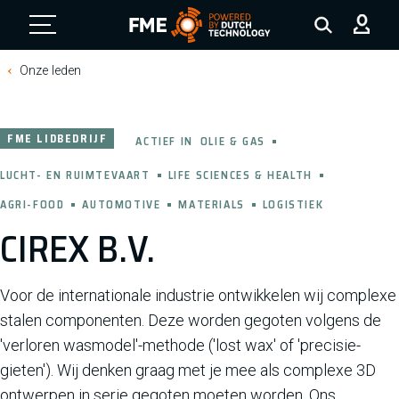
FME Logo, to the homepage
Onze leden
FME LIDBEDRIJF
ACTIEF IN
OLIE & GAS
LUCHT- EN RUIMTEVAART
LIFE SCIENCES & HEALTH
AGRI-FOOD
AUTOMOTIVE
MATERIALS
LOGISTIEK
CIREX B.V.
Voor de internationale industrie ontwikkelen wij complexe
stalen componenten. Deze worden gegoten volgens de
'verloren wasmodel'-methode ('lost wax' of 'precisie-
gieten'). Wij denken graag met je mee als complexe 3D
ontwerpen in serie gegoten moeten worden. Ons