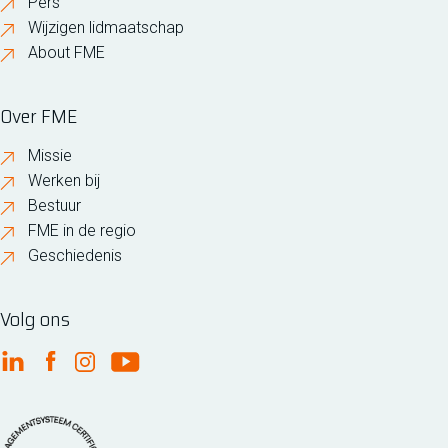
Pers
Wijzigen lidmaatschap
About FME
Over FME
Missie
Werken bij
Bestuur
FME in de regio
Geschiedenis
Volg ons
FME Linkedin
FME Facebook
FME Instagram
FME Youtube