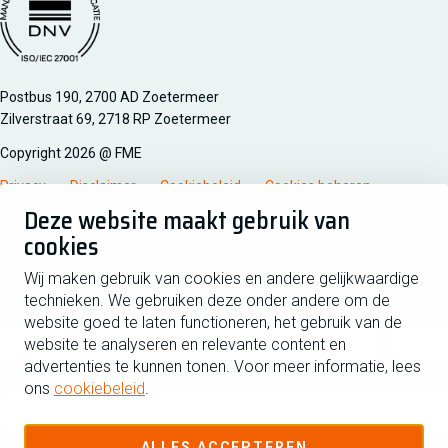
Managementsyteem certificatie DNV iso/iec 27001
Postbus 190, 2700 AD Zoetermeer
Zilverstraat 69, 2718 RP Zoetermeer
Copyright 2026 @ FME
Privacy
Disclaimer
Cookiebeleid
Cookies beheren
Deze website maakt gebruik van
cookies
Schrijf je in voor de nieuwsbrief
Wij maken gebruik van cookies en andere gelijkwaardige
technieken. We gebruiken deze onder andere om de
Voornaam
Tussen
website goed te laten functioneren, het gebruik van de
website te analyseren en relevante content en
advertenties te kunnen tonen. Voor meer informatie, lees
Achternaam
ons
cookiebeleid
.
E-mailadres
ALLES ACCEPTEREN