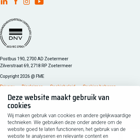
FME Linkedin
FME Facebook
FME Instagram
FME Youtube
Managementsyteem certificatie DNV iso/iec 27001
Postbus 190, 2700 AD Zoetermeer
Zilverstraat 69, 2718 RP Zoetermeer
Copyright 2026 @ FME
Privacy
Disclaimer
Cookiebeleid
Cookies beheren
Deze website maakt gebruik van
cookies
Schrijf je in voor de nieuwsbrief
Wij maken gebruik van cookies en andere gelijkwaardige
technieken. We gebruiken deze onder andere om de
Voornaam
Tussen
website goed te laten functioneren, het gebruik van de
website te analyseren en relevante content en