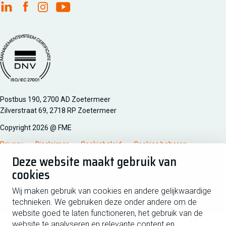
FME Linkedin
FME Facebook
FME Instagram
FME Youtube
Managementsyteem certificatie DNV iso/iec 27001
Postbus 190, 2700 AD Zoetermeer
Zilverstraat 69, 2718 RP Zoetermeer
Copyright 2026 @ FME
Privacy
Disclaimer
Cookiebeleid
Cookies beheren
Deze website maakt gebruik van
cookies
Schrijf je in voor de nieuwsbrief
Wij maken gebruik van cookies en andere gelijkwaardige
technieken. We gebruiken deze onder andere om de
Voornaam
Tussen
website goed te laten functioneren, het gebruik van de
website te analyseren en relevante content en