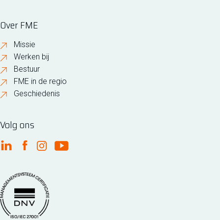
Over FME
Missie
Werken bij
Bestuur
FME in de regio
Geschiedenis
Volg ons
FME Linkedin
FME Facebook
FME Instagram
FME Youtube