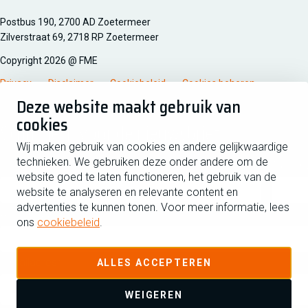
Managementsyteem certificatie DNV iso/iec 27001
Postbus 190, 2700 AD Zoetermeer
Zilverstraat 69, 2718 RP Zoetermeer
Copyright 2026 @ FME
Privacy
Disclaimer
Cookiebeleid
Cookies beheren
Deze website maakt gebruik van
cookies
Schrijf je in voor de nieuwsbrief
Wij maken gebruik van cookies en andere gelijkwaardige
technieken. We gebruiken deze onder andere om de
Voornaam
Tussen
website goed te laten functioneren, het gebruik van de
website te analyseren en relevante content en
advertenties te kunnen tonen. Voor meer informatie, lees
Achternaam
ons
cookiebeleid
.
E-mailadres
ALLES ACCEPTEREN
WEIGEREN