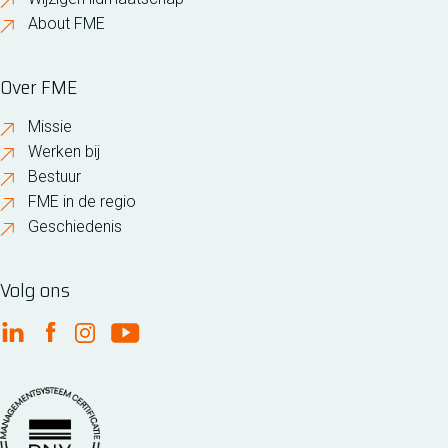
About FME
Over FME
Missie
Werken bij
Bestuur
FME in de regio
Geschiedenis
Volg ons
FME Linkedin
FME Facebook
FME Instagram
FME Youtube