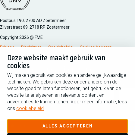
Managementsyteem certificatie DNV iso/iec 27001
Postbus 190, 2700 AD Zoetermeer
Zilverstraat 69, 2718 RP Zoetermeer
Copyright 2026 @ FME
Privacy
Disclaimer
Cookiebeleid
Cookies beheren
Deze website maakt gebruik van
cookies
Schrijf je in voor de nieuwsbrief
Wij maken gebruik van cookies en andere gelijkwaardige
technieken. We gebruiken deze onder andere om de
Voornaam
Tussen
website goed te laten functioneren, het gebruik van de
website te analyseren en relevante content en
advertenties te kunnen tonen. Voor meer informatie, lees
Achternaam
ons
cookiebeleid
.
E-mailadres
ALLES ACCEPTEREN