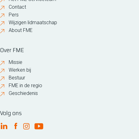
Contact
Pers
Wijzigen lidmaatschap
About FME
Over FME
Missie
Werken bij
Bestuur
FME in de regio
Geschiedenis
Volg ons
FME Linkedin
FME Facebook
FME Instagram
FME Youtube