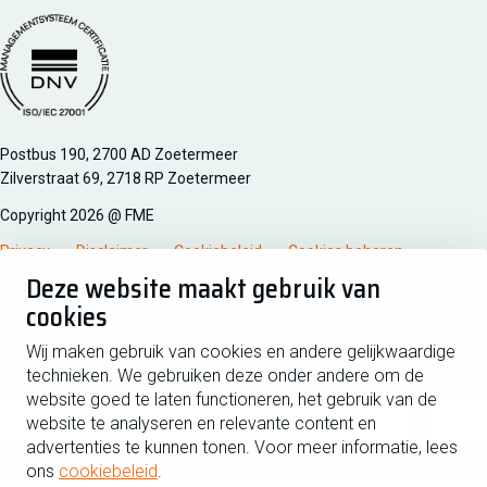
Managementsyteem certificatie DNV iso/iec 27001
Postbus 190, 2700 AD Zoetermeer
Zilverstraat 69, 2718 RP Zoetermeer
Copyright 2026 @ FME
Privacy
Disclaimer
Cookiebeleid
Cookies beheren
Deze website maakt gebruik van
cookies
Schrijf je in voor de nieuwsbrief
Wij maken gebruik van cookies en andere gelijkwaardige
technieken. We gebruiken deze onder andere om de
Voornaam
Tussen
website goed te laten functioneren, het gebruik van de
website te analyseren en relevante content en
advertenties te kunnen tonen. Voor meer informatie, lees
Achternaam
ons
cookiebeleid
.