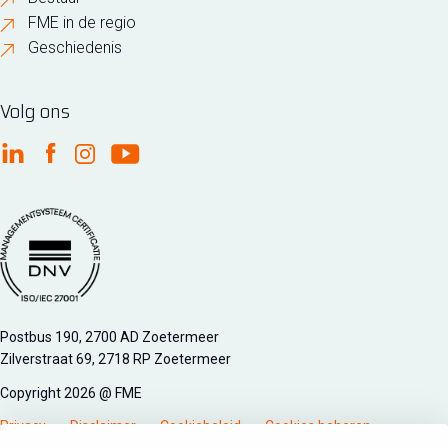
FME in de regio
Geschiedenis
Volg ons
FME Linkedin
FME Facebook
FME Instagram
FME Youtube
Managementsyteem certificatie DNV iso/iec 27001
Postbus 190, 2700 AD Zoetermeer
Zilverstraat 69, 2718 RP Zoetermeer
Copyright 2026 @ FME
Privacy
Disclaimer
Cookiebeleid
Cookies beheren