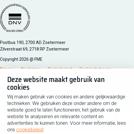
Managementsyteem certificatie DNV iso/iec 27001
Postbus 190, 2700 AD Zoetermeer
Zilverstraat 69, 2718 RP Zoetermeer
Copyright 2026 @ FME
Privacy
Disclaimer
Cookiebeleid
Cookies beheren
Deze website maakt gebruik van
cookies
Schrijf je in voor de nieuwsbrief
Wij maken gebruik van cookies en andere gelijkwaardige
technieken. We gebruiken deze onder andere om de
Voornaam
Tussen
website goed te laten functioneren, het gebruik van de
website te analyseren en relevante content en
advertenties te kunnen tonen. Voor meer informatie, lees
Achternaam
ons
cookiebeleid
.