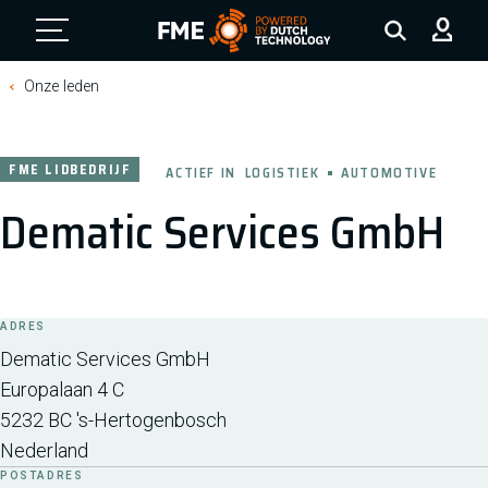
FME Logo, to the homepage
Onze leden
FME LIDBEDRIJF
ACTIEF IN
LOGISTIEK
AUTOMOTIVE
Dematic Services GmbH
ADRES
Dematic Services GmbH
Europalaan 4 C
5232 BC
's-Hertogenbosch
Nederland
POSTADRES