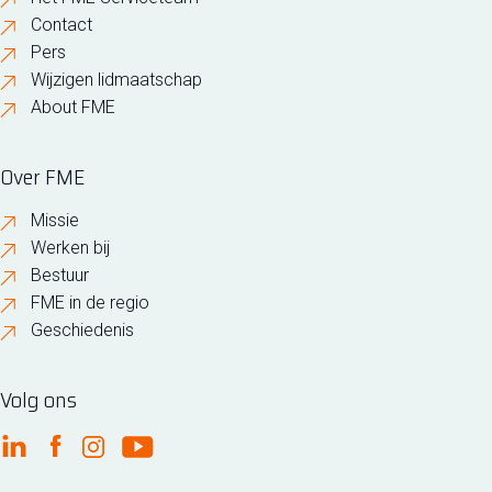
Contact
Pers
Wijzigen lidmaatschap
About FME
Over FME
Missie
Werken bij
Bestuur
FME in de regio
Geschiedenis
Volg ons
FME Linkedin
FME Facebook
FME Instagram
FME Youtube