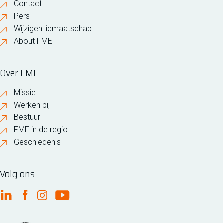
Contact
Pers
Wijzigen lidmaatschap
About FME
Over FME
Missie
Werken bij
Bestuur
FME in de regio
Geschiedenis
Volg ons
FME Linkedin
FME Facebook
FME Instagram
FME Youtube