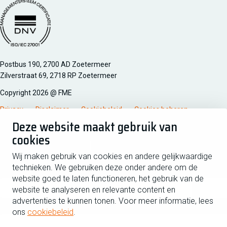
Managementsyteem certificatie DNV iso/iec 27001
Postbus 190, 2700 AD Zoetermeer
Zilverstraat 69, 2718 RP Zoetermeer
Copyright 2026 @ FME
Privacy
Disclaimer
Cookiebeleid
Cookies beheren
Deze website maakt gebruik van
cookies
Schrijf je in voor de nieuwsbrief
Wij maken gebruik van cookies en andere gelijkwaardige
technieken. We gebruiken deze onder andere om de
Voornaam
Tussen
website goed te laten functioneren, het gebruik van de
website te analyseren en relevante content en
advertenties te kunnen tonen. Voor meer informatie, lees
Achternaam
ons
cookiebeleid
.