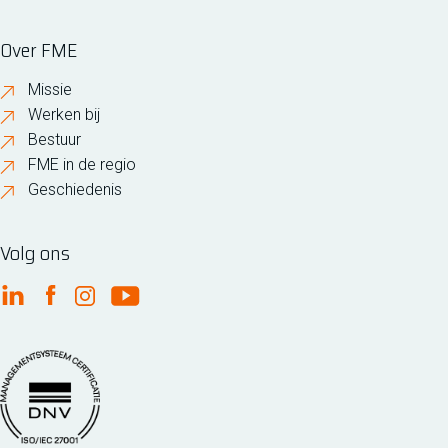
Over FME
Missie
Werken bij
Bestuur
FME in de regio
Geschiedenis
Volg ons
FME Linkedin
FME Facebook
FME Instagram
FME Youtube