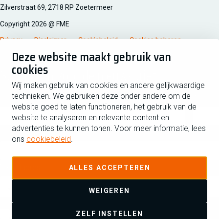
Zilverstraat 69, 2718 RP Zoetermeer
Copyright 2026 @ FME
Privacy
Disclaimer
Cookiebeleid
Cookies beheren
Deze website maakt gebruik van
cookies
Schrijf je in voor de nieuwsbrief
Wij maken gebruik van cookies en andere gelijkwaardige
technieken. We gebruiken deze onder andere om de
Voornaam
Tussen
website goed te laten functioneren, het gebruik van de
website te analyseren en relevante content en
advertenties te kunnen tonen. Voor meer informatie, lees
Achternaam
ons
cookiebeleid
.
E-mailadres
ALLES ACCEPTEREN
WEIGEREN
Ja ik schrijf me in voor de nieuwsbrief en ga akkoord met de
ZELF INSTELLEN