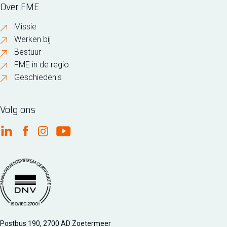
Over FME
Missie
Werken bij
Bestuur
FME in de regio
Geschiedenis
Volg ons
FME Linkedin
FME Facebook
FME Instagram
FME Youtube
Managementsyteem certificatie DNV iso/iec 27001
Postbus 190, 2700 AD Zoetermeer