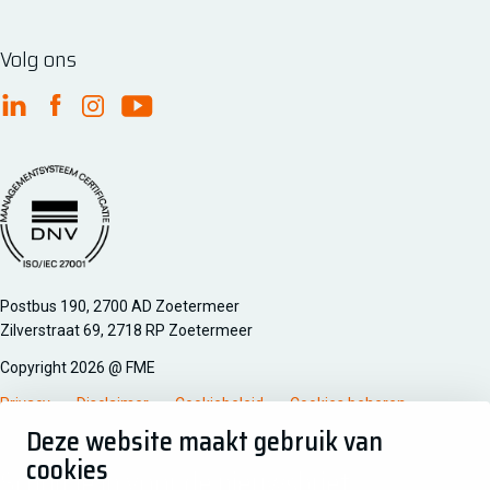
Volg ons
FME Linkedin
FME Facebook
FME Instagram
FME Youtube
Managementsyteem certificatie DNV iso/iec 27001
Postbus 190, 2700 AD Zoetermeer
Zilverstraat 69, 2718 RP Zoetermeer
Copyright 2026 @ FME
Privacy
Disclaimer
Cookiebeleid
Cookies beheren
Deze website maakt gebruik van
cookies
Schrijf je in voor de nieuwsbrief