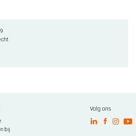
19
echt
E
Volg ons
e
FME Linkedin
FME Facebo
FME Ins
FM
n bij