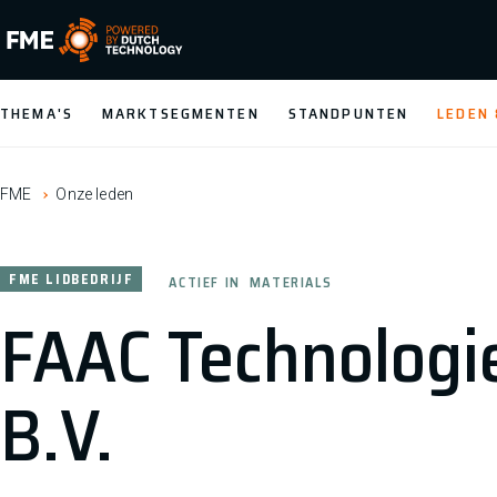
FME Logo, to the homepage
THEMA'S
MARKTSEGMENTEN
STANDPUNTEN
LEDEN
FME
Onze leden
FME LIDBEDRIJF
ACTIEF IN
MATERIALS
FAAC Technologi
B.V.