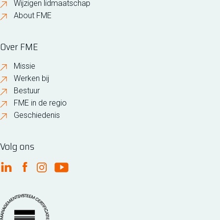
Wijzigen lidmaatschap
About FME
Over FME
Missie
Werken bij
Bestuur
FME in de regio
Geschiedenis
Volg ons
FME Linkedin
FME Facebook
FME Instagram
FME Youtube