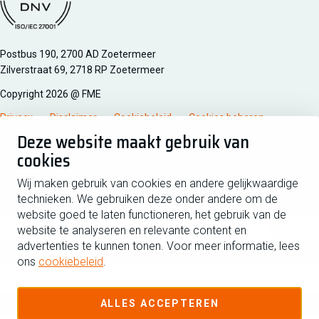
Managementsyteem certificatie DNV iso/iec 27001
Postbus 190, 2700 AD Zoetermeer
Zilverstraat 69, 2718 RP Zoetermeer
Copyright 2026 @ FME
Privacy
Disclaimer
Cookiebeleid
Cookies beheren
Deze website maakt gebruik van
cookies
Schrijf je in voor de nieuwsbrief
Wij maken gebruik van cookies en andere gelijkwaardige
technieken. We gebruiken deze onder andere om de
Voornaam
Tussen
website goed te laten functioneren, het gebruik van de
website te analyseren en relevante content en
advertenties te kunnen tonen. Voor meer informatie, lees
Achternaam
ons
cookiebeleid
.
E-mailadres
ALLES ACCEPTEREN