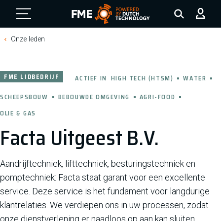
FME Logo, to the homepage
Onze leden
FME LIDBEDRIJF
ACTIEF IN
HIGH TECH (HTSM)
WATER
SCHEEPSBOUW
BEBOUWDE OMGEVING
AGRI-FOOD
OLIE & GAS
Facta Uitgeest B.V.
Aandrijftechniek, lifttechniek, besturingstechniek en
pomptechniek: Facta staat garant voor een excellente
service. Deze service is het fundament voor langdurige
klantrelaties. We verdiepen ons in uw processen, zodat
onze dienstverlening er naadloos op aan kan sluiten.