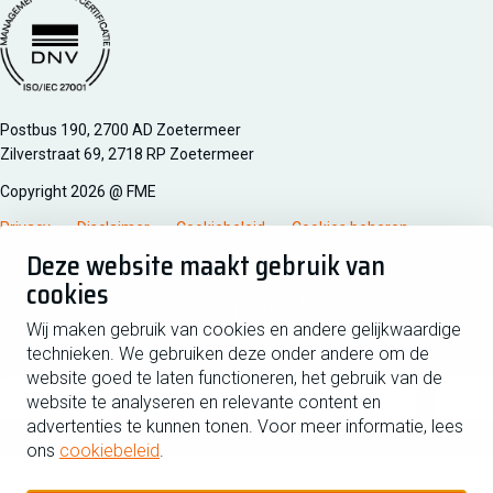
Managementsyteem certificatie DNV iso/iec 27001
Postbus 190, 2700 AD Zoetermeer
Zilverstraat 69, 2718 RP Zoetermeer
Copyright 2026 @ FME
Privacy
Disclaimer
Cookiebeleid
Cookies beheren
Deze website maakt gebruik van
cookies
Schrijf je in voor de nieuwsbrief
Wij maken gebruik van cookies en andere gelijkwaardige
technieken. We gebruiken deze onder andere om de
Voornaam
Tussen
website goed te laten functioneren, het gebruik van de
website te analyseren en relevante content en
advertenties te kunnen tonen. Voor meer informatie, lees
Achternaam
ons
cookiebeleid
.