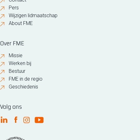
Pers
Wijzigen lidmaatschap
About FME
Over FME
Missie
Werken bij
Bestuur
FME in de regio
Geschiedenis
Volg ons
FME Linkedin
FME Facebook
FME Instagram
FME Youtube