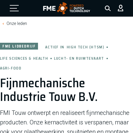
FME Logo, to the homepage
Onze leden
FME LIDBEDRIJF
ACTIEF IN
HIGH TECH (HTSM)
LIFE SCIENCES & HEALTH
LUCHT- EN RUIMTEVAART
AGRI-FOOD
Fijnmechanische
Industrie Touw B.V.
FMI Touw ontwerpt en realiseert fijnmechanische
producten. Onze kernactiviteit is verspanen, maar
ook voor plaatbewerking, spuitgieten en montage