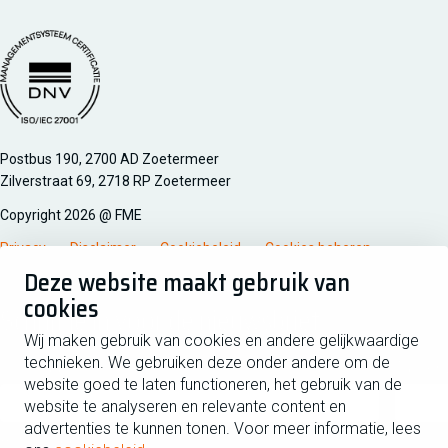
Managementsyteem certificatie DNV iso/iec 27001
Postbus 190, 2700 AD Zoetermeer
Zilverstraat 69, 2718 RP Zoetermeer
Copyright 2026 @ FME
Privacy
Disclaimer
Cookiebeleid
Cookies beheren
Deze website maakt gebruik van
cookies
Schrijf je in voor de nieuwsbrief
Wij maken gebruik van cookies en andere gelijkwaardige
technieken. We gebruiken deze onder andere om de
Voornaam
Tussen
website goed te laten functioneren, het gebruik van de
website te analyseren en relevante content en
advertenties te kunnen tonen. Voor meer informatie, lees
Achternaam