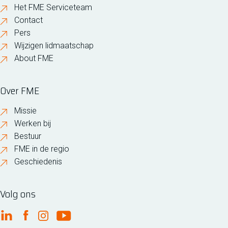
Het FME Serviceteam
Contact
Pers
Wijzigen lidmaatschap
About FME
Over FME
Missie
Werken bij
Bestuur
FME in de regio
Geschiedenis
Volg ons
FME Linkedin
FME Facebook
FME Instagram
FME Youtube