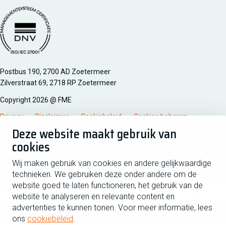
Managementsyteem certificatie DNV iso/iec 27001
Postbus 190, 2700 AD Zoetermeer
Zilverstraat 69, 2718 RP Zoetermeer
Copyright 2026 @ FME
Privacy
Disclaimer
Cookiebeleid
Cookies beheren
Deze website maakt gebruik van
cookies
Schrijf je in voor de nieuwsbrief
Wij maken gebruik van cookies en andere gelijkwaardige
technieken. We gebruiken deze onder andere om de
Voornaam
Tussen
website goed te laten functioneren, het gebruik van de
website te analyseren en relevante content en
advertenties te kunnen tonen. Voor meer informatie, lees
Achternaam
ons
cookiebeleid
.