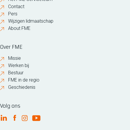
Contact
Pers
Wijzigen lidmaatschap
About FME
Over FME
Missie
Werken bij
Bestuur
FME in de regio
Geschiedenis
Volg ons
FME Linkedin
FME Facebook
FME Instagram
FME Youtube