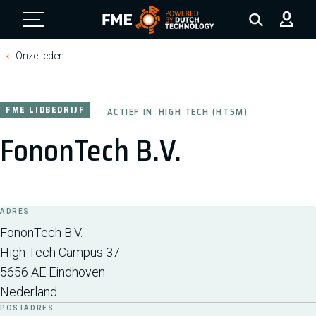
FME Logo, to the homepage
Onze leden
FME LIDBEDRIJF
ACTIEF IN
HIGH TECH (HTSM)
FononTech B.V.
ADRES
FononTech B.V.
High Tech Campus 37
5656 AE
Eindhoven
Nederland
POSTADRES