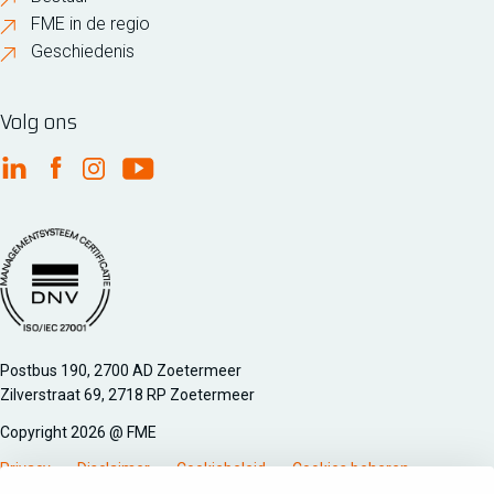
FME in de regio
Geschiedenis
Volg ons
FME Linkedin
FME Facebook
FME Instagram
FME Youtube
Managementsyteem certificatie DNV iso/iec 27001
Postbus 190, 2700 AD Zoetermeer
Zilverstraat 69, 2718 RP Zoetermeer
Copyright 2026 @ FME
Privacy
Disclaimer
Cookiebeleid
Cookies beheren