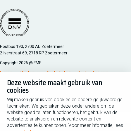
Managementsyteem certificatie DNV iso/iec 27001
Postbus 190, 2700 AD Zoetermeer
Zilverstraat 69, 2718 RP Zoetermeer
Copyright 2026 @ FME
Privacy
Disclaimer
Cookiebeleid
Cookies beheren
Deze website maakt gebruik van
cookies
Schrijf je in voor de nieuwsbrief
Wij maken gebruik van cookies en andere gelijkwaardige
technieken. We gebruiken deze onder andere om de
Voornaam
Tussen
website goed te laten functioneren, het gebruik van de
website te analyseren en relevante content en
advertenties te kunnen tonen. Voor meer informatie, lees
Achternaam