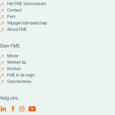
Het FME Serviceteam
Contact
Pers
Wijzigen lidmaatschap
About FME
Over FME
Missie
Werken bij
Bestuur
FME in de regio
Geschiedenis
Volg ons
FME Linkedin
FME Facebook
FME Instagram
FME Youtube