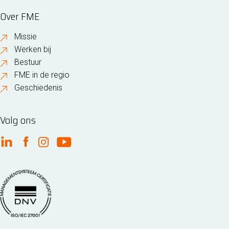
Over FME
Missie
Werken bij
Bestuur
FME in de regio
Geschiedenis
Volg ons
FME Linkedin
FME Facebook
FME Instagram
FME Youtube