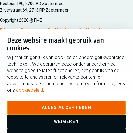
Managementsyteem certificatie DNV iso/iec 27001
Postbus 190, 2700 AD Zoetermeer
Zilverstraat 69, 2718 RP Zoetermeer
Copyright 2026 @ FME
Privacy
Disclaimer
Cookiebeleid
Cookies beheren
Deze website maakt gebruik van
cookies
Schrijf je in voor de nieuwsbrief
Wij maken gebruik van cookies en andere gelijkwaardige
technieken. We gebruiken deze onder andere om de
Voornaam
Tussen
website goed te laten functioneren, het gebruik van de
website te analyseren en relevante content en
advertenties te kunnen tonen. Voor meer informatie, lees
Achternaam
ons
cookiebeleid
.
E-mailadres
ALLES ACCEPTEREN
WEIGEREN