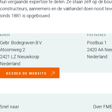
hun vergaande expertise te delen. Ze staan zélf op de bou
constructeurs, aannemers en de vakhandel doen nooit tev
sinds 1881 is opgebouwd.
ADRES
POSTADRES
Gebr. Bodegraven B.V.
Postbus 1
Atoomweg 2
2420 AA
Nie
2421 LZ
Nieuwkoop
Nederland
Nederland
BEZOEK DE WEBSITE
Snel naar
Over FM