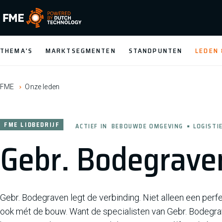
FME Logo, to the homepage
THEMA'S
MARKTSEGMENTEN
STANDPUNTEN
LEDEN
FME
Onze leden
FME LIDBEDRIJF
ACTIEF IN
BEBOUWDE OMGEVING
LOGISTI
Gebr. Bodegraven
Gebr. Bodegraven legt de verbinding. Niet alleen een per
ook mét de bouw. Want de specialisten van Gebr. Bodegr