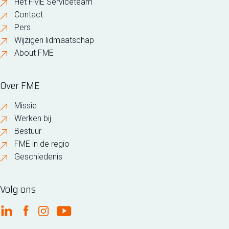
Het FME Serviceteam
Contact
Pers
Wijzigen lidmaatschap
About FME
Over FME
Missie
Werken bij
Bestuur
FME in de regio
Geschiedenis
Volg ons
FME Linkedin
FME Facebook
FME Instagram
FME Youtube