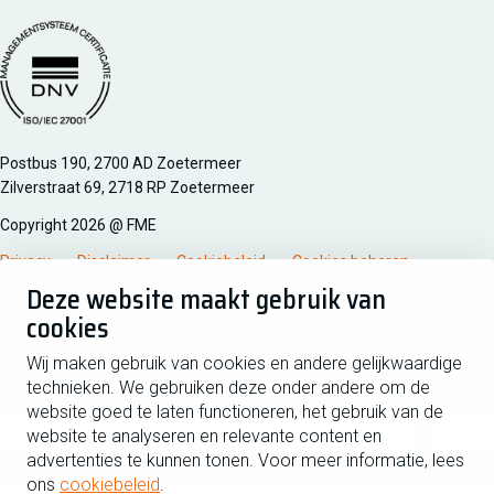
Managementsyteem certificatie DNV iso/iec 27001
Postbus 190, 2700 AD Zoetermeer
Zilverstraat 69, 2718 RP Zoetermeer
Copyright 2026 @ FME
Privacy
Disclaimer
Cookiebeleid
Cookies beheren
Deze website maakt gebruik van
cookies
Schrijf je in voor de nieuwsbrief
Wij maken gebruik van cookies en andere gelijkwaardige
technieken. We gebruiken deze onder andere om de
Voornaam
Tussen
website goed te laten functioneren, het gebruik van de
website te analyseren en relevante content en
advertenties te kunnen tonen. Voor meer informatie, lees
Achternaam
ons
cookiebeleid
.