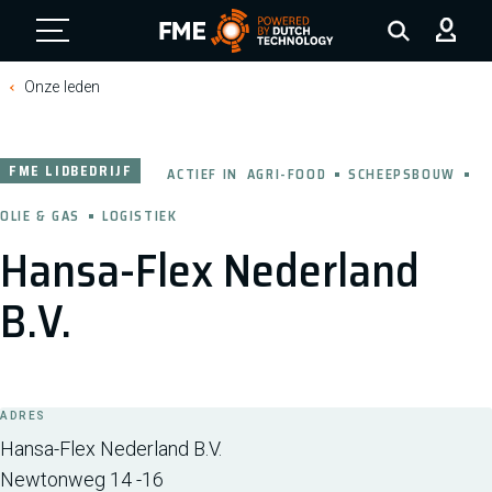
FME Logo, to the homepage
Onze leden
FME LIDBEDRIJF
ACTIEF IN
AGRI-FOOD
SCHEEPSBOUW
OLIE & GAS
LOGISTIEK
Hansa-Flex Nederland
B.V.
ADRES
Hansa-Flex Nederland B.V.
Newtonweg 14 -16