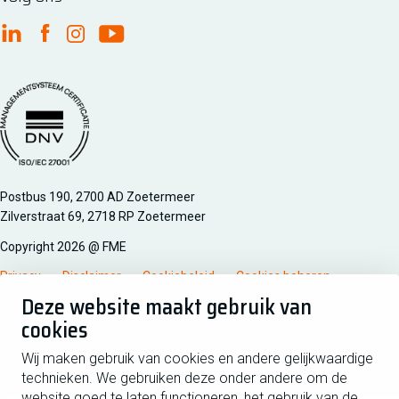
FME Linkedin
FME Facebook
FME Instagram
FME Youtube
Managementsyteem certificatie DNV iso/iec 27001
Postbus 190, 2700 AD Zoetermeer
Zilverstraat 69, 2718 RP Zoetermeer
Copyright 2026 @ FME
Privacy
Disclaimer
Cookiebeleid
Cookies beheren
Deze website maakt gebruik van
cookies
Schrijf je in voor de nieuwsbrief
Wij maken gebruik van cookies en andere gelijkwaardige
technieken. We gebruiken deze onder andere om de
Voornaam
Tussen
website goed te laten functioneren, het gebruik van de