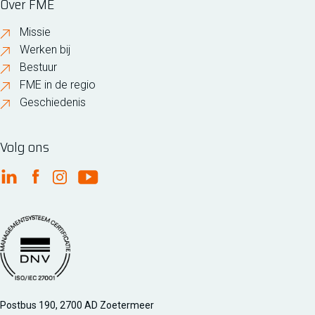
Over FME
Missie
Werken bij
Bestuur
FME in de regio
Geschiedenis
Volg ons
FME Linkedin
FME Facebook
FME Instagram
FME Youtube
Managementsyteem certificatie DNV iso/iec 27001
Postbus 190, 2700 AD Zoetermeer