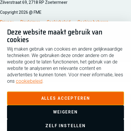
Zilverstraat 69, 2718 RP Zoetermeer
Copyright 2026 @ FME
Privacy
Disclaimer
Cookiebeleid
Cookies beheren
Deze website maakt gebruik van
cookies
Schrijf je in voor de nieuwsbrief
Wij maken gebruik van cookies en andere gelijkwaardige
technieken. We gebruiken deze onder andere om de
Voornaam
Tussen
website goed te laten functioneren, het gebruik van de
website te analyseren en relevante content en
advertenties te kunnen tonen. Voor meer informatie, lees
Achternaam
ons
cookiebeleid
.
E-mailadres
ALLES ACCEPTEREN
WEIGEREN
Ja ik schrijf me in voor de nieuwsbrief en ga akkoord met de
ZELF INSTELLEN
privacyverklaring