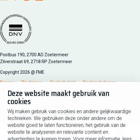
FME Linkedin
FME Facebook
FME Instagram
FME Youtube
Managementsyteem certificatie DNV iso/iec 27001
Postbus 190, 2700 AD Zoetermeer
Zilverstraat 69, 2718 RP Zoetermeer
Copyright 2026 @ FME
Privacy
Disclaimer
Cookiebeleid
Cookies beheren
Deze website maakt gebruik van
cookies
Schrijf je in voor de nieuwsbrief
Wij maken gebruik van cookies en andere gelijkwaardige
technieken. We gebruiken deze onder andere om de
Voornaam
Tussen
website goed te laten functioneren, het gebruik van de
website te analyseren en relevante content en
advertenties te kunnen tonen. Voor meer informatie, lees