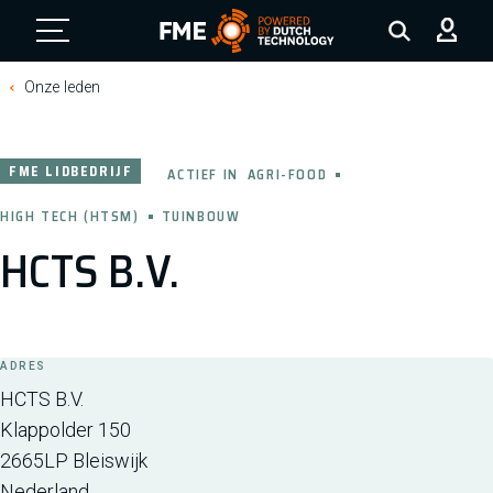
FME Logo, to the homepage
Onze leden
FME LIDBEDRIJF
ACTIEF IN
AGRI-FOOD
HIGH TECH (HTSM)
TUINBOUW
HCTS B.V.
ADRES
HCTS B.V.
Klappolder 150
2665LP
Bleiswijk
Nederland