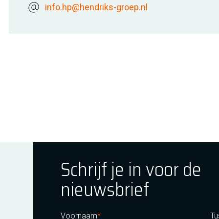
info.hp@hendriks-groep.nl
Schrijf je in voor de
nieuwsbrief
ok
tagram
E Youtube
Voornaam
Tu