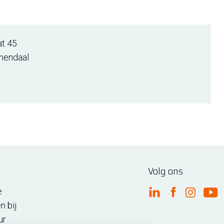
at 45
nendaal
E
Volg ons
e
FME Linkedin
FME Facebo
FME Ins
FM
n bij
ur