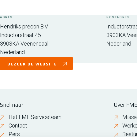
ADRES
POSTADRES
Hendriks precon B.V.
Inductorstra
Inductorstraat 45
3903KA
Vee
3903KA
Veenendaal
Nederland
Nederland
BEZOEK DE WEBSITE
Snel naar
Over FM
Het FME Serviceteam
Missi
Contact
Werke
Pers
Bestu