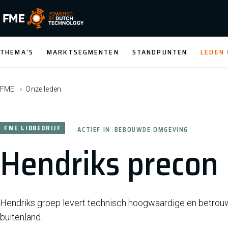
FME Logo, to the homepage
THEMA'S
MARKTSEGMENTEN
STANDPUNTEN
LEDEN
FME
Onze leden
FME LIDBEDRIJF
ACTIEF IN
BEBOUWDE OMGEVING
Hendriks precon 
Hendriks groep levert technisch hoogwaardige en betrou
buitenland.