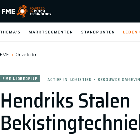
FME Logo, to the homepage
THEMA'S
MARKTSEGMENTEN
STANDPUNTEN
LEDEN
FME
Onze leden
FME LIDBEDRIJF
ACTIEF IN
LOGISTIEK
BEBOUWDE OMGEVI
Hendriks Stalen
Bekistingtechnie