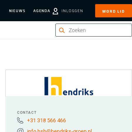
NIEUWS
AGENDA
INLOGGEN
WORD LID
CONTACT
+31 318 566 466
info.hsb@hendriks-groep.nl