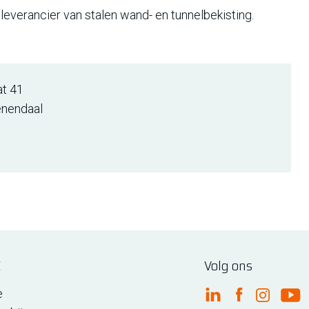
everancier van stalen wand- en tunnelbekisting.
at 41
nendaal
E
Volg ons
e
FME Linkedin
FME Facebo
FME Ins
FM