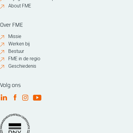
About FME
Over FME
Missie
Werken bij
Bestuur
FME in de regio
Geschiedenis
Volg ons
FME Linkedin
FME Facebook
FME Instagram
FME Youtube