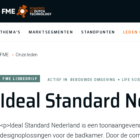
FME Logo, to the homepage
THEMA'S
MARKTSEGMENTEN
STANDPUNTEN
LEDEN
FME
Onze leden
FME LIDBEDRIJF
ACTIEF IN
BEBOUWDE OMGEVING
LIFE SC
Ideal Standard N
<p>Ideal Standard Nederland is een toonaangeven
designoplossingen voor de badkamer. Door de comb