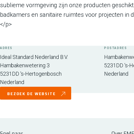
sublieme vormgeving zijn onze producten geschikt v
badkamers en sanitaire ruimtes voor projecten in de
</p>
ADRES
POSTADRES
Ideal Standard Nederland B.V.
Hambakenwe
Hambakenwetering 3
5231DD
's-
5231DD
's-Hertogenbosch
Nederland
Nederland
BEZOEK DE WEBSITE
Snel naar
Over FM