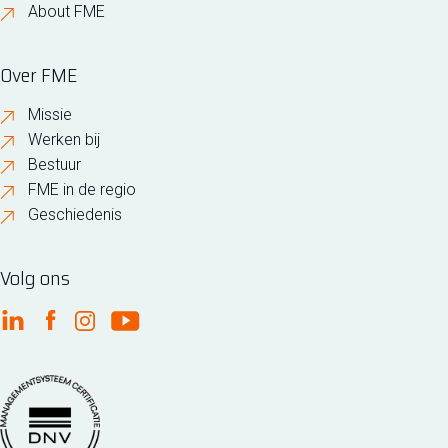
About FME
Over FME
Missie
Werken bij
Bestuur
FME in de regio
Geschiedenis
Volg ons
FME Linkedin
FME Facebook
FME Instagram
FME Youtube