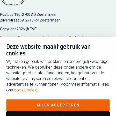
Managementsyteem certificatie DNV iso/iec 27001
Postbus 190, 2700 AD Zoetermeer
Zilverstraat 69, 2718 RP Zoetermeer
Copyright 2026 @ FME
Privacy
Disclaimer
Cookiebeleid
Cookies beheren
Deze website maakt gebruik van
cookies
Schrijf je in voor de nieuwsbrief
Wij maken gebruik van cookies en andere gelijkwaardige
technieken. We gebruiken deze onder andere om de
Voornaam
Tussen
website goed te laten functioneren, het gebruik van de
website te analyseren en relevante content en
advertenties te kunnen tonen. Voor meer informatie, lees
Achternaam
ons
cookiebeleid
.
E-mailadres
ALLES ACCEPTEREN