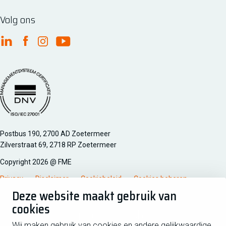
Volg ons
FME Linkedin
FME Facebook
FME Instagram
FME Youtube
Managementsyteem certificatie DNV iso/iec 27001
Postbus 190, 2700 AD Zoetermeer
Zilverstraat 69, 2718 RP Zoetermeer
Copyright 2026 @ FME
Privacy
Disclaimer
Cookiebeleid
Cookies beheren
Deze website maakt gebruik van
cookies
Schrijf je in voor de nieuwsbrief
Wij maken gebruik van cookies en andere gelijkwaardige