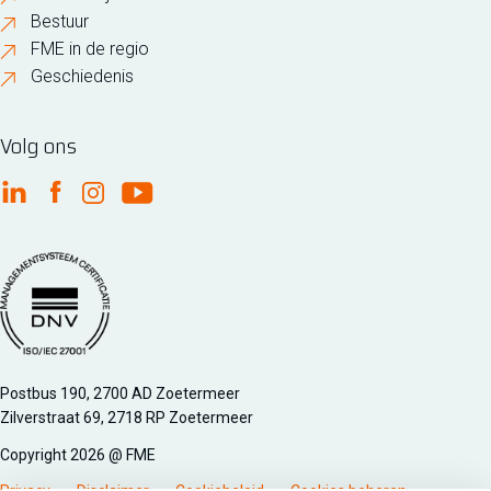
Bestuur
FME in de regio
Geschiedenis
Volg ons
FME Linkedin
FME Facebook
FME Instagram
FME Youtube
Managementsyteem certificatie DNV iso/iec 27001
Postbus 190, 2700 AD Zoetermeer
Zilverstraat 69, 2718 RP Zoetermeer
Copyright 2026 @ FME
Privacy
Disclaimer
Cookiebeleid
Cookies beheren