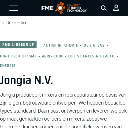
FME Logo, to the homepage
Onze leden
FME LIDBEDRIJF
ACTIEF IN
CHEMIE
OLIE & GAS
HIGH TECH (HTSM)
AGRI-FOOD
LIFE SCIENCES & HEALTH
ENERGIE
Jongia N.V.
Jongia produceert mixers en roerapparatuur op basis van
zijn eigen, betrouwbare ontwerpen. We hebben bepaalde
types standaard. Daarnaast ontwerpen en leveren we ook
op maat gemaakte roerders en mixers, zodat we
tegemoet kunnen komen aan de specifieke wensen van