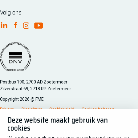
Volg ons
FME Linkedin
FME Facebook
FME Instagram
FME Youtube
Managementsyteem certificatie DNV iso/iec 27001
Postbus 190, 2700 AD Zoetermeer
Zilverstraat 69, 2718 RP Zoetermeer
Copyright 2026 @ FME
Privacy
Disclaimer
Cookiebeleid
Cookies beheren
Deze website maakt gebruik van
cookies
Schrijf je in voor de nieuwsbrief
Wij maken gebruik van cookies en andere gelijkwaardige