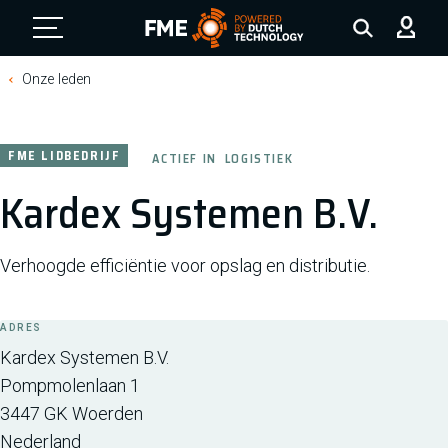
FME Logo, to the homepage
Onze leden
FME LIDBEDRIJF
ACTIEF IN
LOGISTIEK
Kardex Systemen B.V.
Verhoogde efficiëntie voor opslag en distributie.
ADRES
Kardex Systemen B.V.
Pompmolenlaan 1
3447 GK
Woerden
Nederland