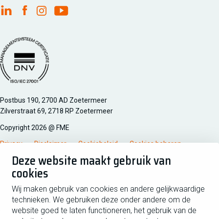
FME Linkedin
FME Facebook
FME Instagram
FME Youtube
Managementsyteem certificatie DNV iso/iec 27001
Postbus 190, 2700 AD Zoetermeer
Zilverstraat 69, 2718 RP Zoetermeer
Copyright 2026 @ FME
Privacy
Disclaimer
Cookiebeleid
Cookies beheren
Deze website maakt gebruik van
cookies
Schrijf je in voor de nieuwsbrief
Wij maken gebruik van cookies en andere gelijkwaardige
technieken. We gebruiken deze onder andere om de
Voornaam
Tussen
website goed te laten functioneren, het gebruik van de