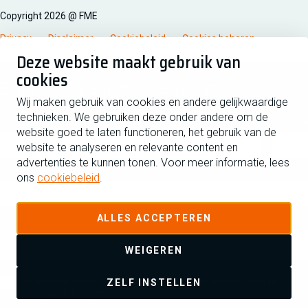
Copyright 2026 @ FME
Privacy
Disclaimer
Cookiebeleid
Cookies beheren
Deze website maakt gebruik van
cookies
Schrijf je in voor de nieuwsbrief
Wij maken gebruik van cookies en andere gelijkwaardige
technieken. We gebruiken deze onder andere om de
Voornaam
Tussen
website goed te laten functioneren, het gebruik van de
website te analyseren en relevante content en
advertenties te kunnen tonen. Voor meer informatie, lees
Achternaam
ons
cookiebeleid
.
E-mailadres
ALLES ACCEPTEREN
WEIGEREN
Ja ik schrijf me in voor de nieuwsbrief en ga akkoord met de
ZELF INSTELLEN
privacyverklaring