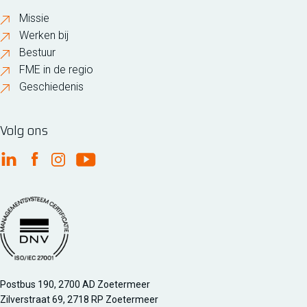
Missie
Werken bij
Bestuur
FME in de regio
Geschiedenis
Volg ons
FME Linkedin
FME Facebook
FME Instagram
FME Youtube
Managementsyteem certificatie DNV iso/iec 27001
Postbus 190, 2700 AD Zoetermeer
Zilverstraat 69, 2718 RP Zoetermeer