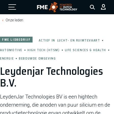
FME Logo, to the homepage
Onze leden
FME LIDBEDRIJF
ACTIEF IN
LUCHT- EN RUIMTEVAART
AUTOMOTIVE
HIGH TECH (HTSM)
LIFE SCIENCES & HEALTH
ENERGIE
BEBOUWDE OMGEVING
Leydenjar Technologies
B.V.
LeydenJar Technologies BV is een hightech
onderneming, die anoden van puur silicium en de
productietechnologie ervan ontwikkelt om de