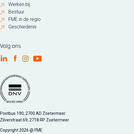
Werken bij
Bestuur
FME in de regio
Geschiedenis
Volg ons
FME Linkedin
FME Facebook
FME Instagram
FME Youtube
Managementsyteem certificatie DNV iso/iec 27001
Postbus 190, 2700 AD Zoetermeer
Zilverstraat 69, 2718 RP Zoetermeer
Copyright 2026 @ FME