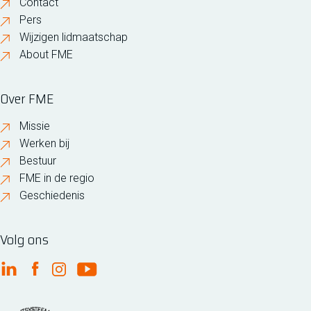
Contact
Pers
Wijzigen lidmaatschap
About FME
Over FME
Missie
Werken bij
Bestuur
FME in de regio
Geschiedenis
Volg ons
FME Linkedin
FME Facebook
FME Instagram
FME Youtube