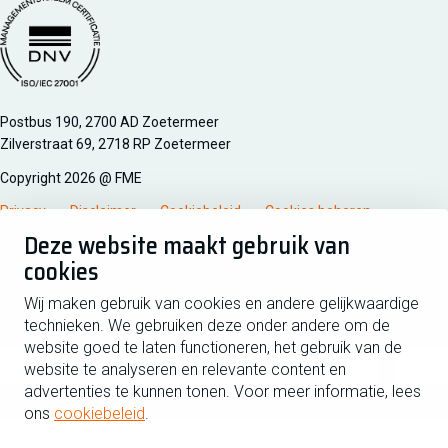
Managementsyteem certificatie DNV iso/iec 27001
Postbus 190, 2700 AD Zoetermeer
Zilverstraat 69, 2718 RP Zoetermeer
Copyright 2026 @ FME
Privacy
Disclaimer
Cookiebeleid
Cookies beheren
Deze website maakt gebruik van
cookies
Schrijf je in voor de nieuwsbrief
Wij maken gebruik van cookies en andere gelijkwaardige
technieken. We gebruiken deze onder andere om de
Voornaam
Tussen
website goed te laten functioneren, het gebruik van de
website te analyseren en relevante content en
advertenties te kunnen tonen. Voor meer informatie, lees
Achternaam
ons
cookiebeleid
.