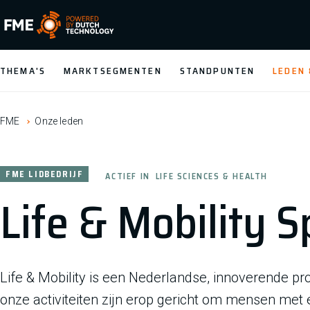
FME Logo, to the homepage
THEMA'S
MARKTSEGMENTEN
STANDPUNTEN
LEDEN
FME
Onze leden
FME LIDBEDRIJF
ACTIEF IN
LIFE SCIENCES & HEALTH
Life & Mobility S
Life & Mobility is een Nederlandse, innoverende pr
onze activiteiten zijn erop gericht om mensen met