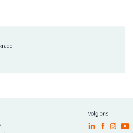
krade
E
Volg ons
e
FME Linkedin
FME Facebo
FME Ins
FM