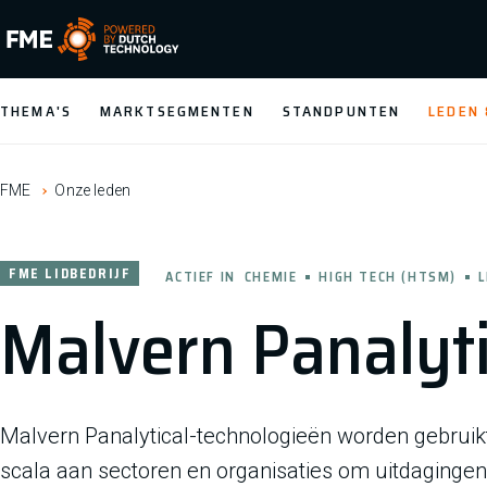
FME Logo, to the homepage
THEMA'S
MARKTSEGMENTEN
STANDPUNTEN
LEDEN
FME
Onze leden
FME LIDBEDRIJF
ACTIEF IN
CHEMIE
HIGH TECH (HTSM)
L
Malvern Panalyti
Malvern Panalytical-technologieën worden gebruik
scala aan sectoren en organisaties om uitdagingen 