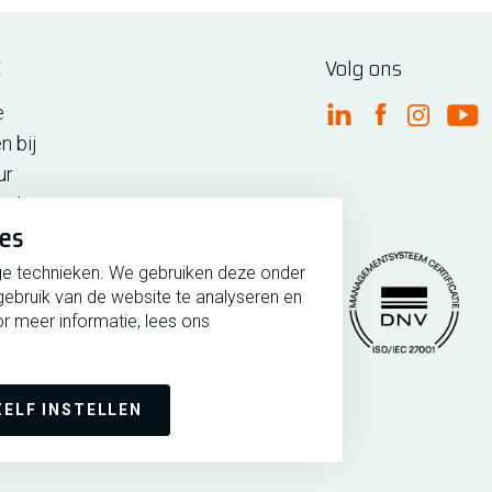
E
Volg ons
e
FME Linkedin
FME Facebo
FME Ins
FM
n bij
ur
n de regio
ies
iedenis
ge technieken. We gebruiken deze onder
gebruik van de website te analyseren en
r meer informatie, lees ons
rmeer
Copyright 2026 @ FME
Managementsytee
ZELF INSTELLEN