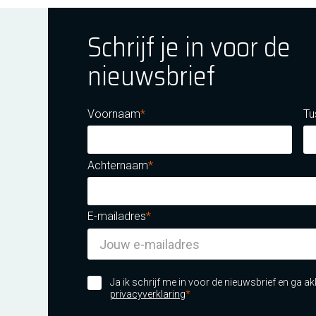
Schrijf je in voor de
nieuwsbrief
ok
tagram
E Youtube
Voornaam
Tu
Achternaam
E-mailadres
m certificatie DNV iso/iec 27001
Ja ik schrijf me in voor de nieuwsbrief en ga 
privacyverklaring