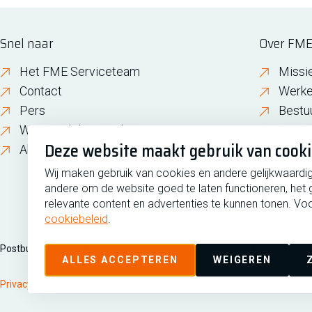
Snel naar
Over FM
Het FME Serviceteam
Missi
Contact
Werke
Pers
Bestu
Wijzigen lidmaatschap
FME i
Deze website maakt gebruik van cook
About FME
Gesch
Wij maken gebruik van cookies en andere gelijkwaardi
andere om de website goed te laten functioneren, het 
relevante content en advertenties te kunnen tonen. Voo
cookiebeleid
.
Postbus 190, 2700 AD Zoetermeer
Zilverstraat 69, 2718 RP Zoete
ALLES ACCEPTEREN
WEIGEREN
Privacy
Disclaimer
Cookiebeleid
Cookies beheren