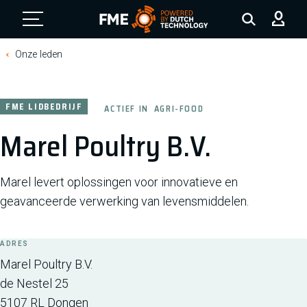
FME Logo, to the homepage
Onze leden
FME LIDBEDRIJF
ACTIEF IN
AGRI-FOOD
Marel Poultry B.V.
Marel levert oplossingen voor innovatieve en
geavanceerde verwerking van levensmiddelen.
ADRES
Marel Poultry B.V.
de Nestel 25
5107 RL
Dongen