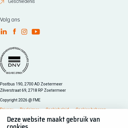
Geschiedenis
Volg ons
FME Linkedin
FME Facebook
FME Instagram
FME Youtube
Managementsyteem certificatie DNV iso/iec 27001
Postbus 190, 2700 AD Zoetermeer
Zilverstraat 69, 2718 RP Zoetermeer
Copyright 2026 @ FME
Privacy
Disclaimer
Cookiebeleid
Cookies beheren
Deze website maakt gebruik van
cookies