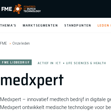
FME Logo, to the homepage
THEMA'S
MARKTSEGMENTEN
STANDPUNTEN
LEDEN
FME
Onze leden
FME LIDBEDRIJF
ACTIEF IN
ICT
LIFE SCIENCES & HEALTH
medxpert
Medxpert – innovatief medtech bedrijf in digitale 
Medxpert ontwikkelt medische technologie voor bete