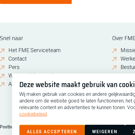
Snel naar
Over FM
Het FME Serviceteam
Missi
Contact
Werke
Pers
Bestu
Wijzigen lidmaatschap
FME i
Deze website maakt gebruik van cook
About FME
Gesch
Wij maken gebruik van cookies en andere gelijkwaardi
andere om de website goed te laten functioneren, het 
relevante content en advertenties te kunnen tonen. Voo
cookiebeleid
.
Postbus 190, 2700 AD Zoetermeer
Zilverstraat 69, 2718 RP Zoete
ALLES ACCEPTEREN
WEIGEREN