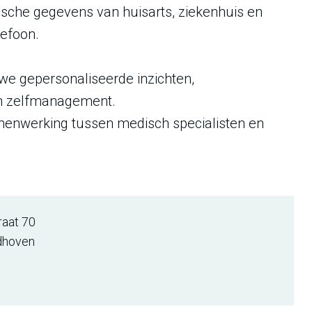
dische gegevens van huisarts, ziekenhuis en
lefoon.
 we gepersonaliseerde inzichten,
en zelfmanagement.
enwerking tussen medisch specialisten en
raat 70
dhoven