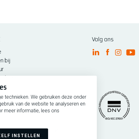
E
Volg ons
e
FME Linkedin
FME Facebo
FME Ins
FM
n bij
ur
n de regio
ies
iedenis
ge technieken. We gebruiken deze onder
gebruik van de website te analyseren en
r meer informatie, lees ons
rmeer
Copyright 2026 @ FME
Managementsytee
ZELF INSTELLEN