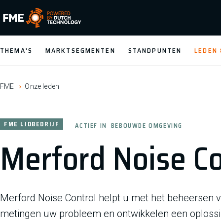
FME Logo, to the homepage
THEMA'S
MARKTSEGMENTEN
STANDPUNTEN
LEDEN
FME
Onze leden
FME LIDBEDRIJF
ACTIEF IN
BEBOUWDE OMGEVING
Merford Noise Co
Merford Noise Control helpt u met het beheersen v
metingen uw probleem en ontwikkelen een oplossi