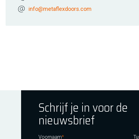
info@metaflexdoors.com
Schrijf je in voor de
nieuwsbrief
ok
tagram
E Youtube
Voornaam
Tu