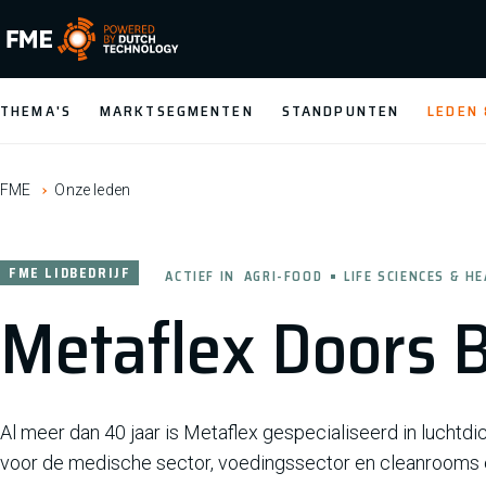
FME Logo, to the homepage
THEMA'S
MARKTSEGMENTEN
STANDPUNTEN
LEDEN
FME
Onze leden
FME LIDBEDRIJF
ACTIEF IN
AGRI-FOOD
LIFE SCIENCES & H
Metaflex Doors B
Al meer dan 40 jaar is Metaflex gespecialiseerd in luch
voor de medische sector, voedingssector en cleanrooms e