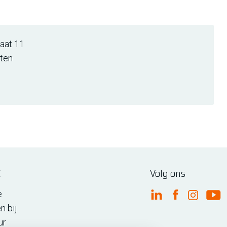
aat 11
lten
E
Volg ons
e
FME Linkedin
FME Facebo
FME Ins
FM
n bij
ur