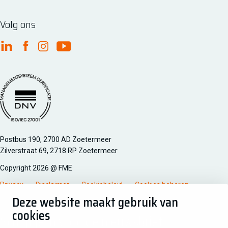
Volg ons
FME Linkedin
FME Facebook
FME Instagram
FME Youtube
Managementsyteem certificatie DNV iso/iec 27001
Postbus 190, 2700 AD Zoetermeer
Zilverstraat 69, 2718 RP Zoetermeer
Copyright 2026 @ FME
Privacy
Disclaimer
Cookiebeleid
Cookies beheren
Deze website maakt gebruik van
cookies
Schrijf je in voor de nieuwsbrief