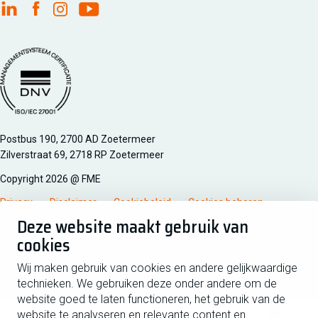
FME Linkedin
FME Facebook
FME Instagram
FME Youtube
Managementsyteem certificatie DNV iso/iec 27001
Postbus 190, 2700 AD Zoetermeer
Zilverstraat 69, 2718 RP Zoetermeer
Copyright 2026 @ FME
Privacy
Disclaimer
Cookiebeleid
Cookies beheren
Deze website maakt gebruik van
cookies
Schrijf je in voor de nieuwsbrief
Wij maken gebruik van cookies en andere gelijkwaardige
technieken. We gebruiken deze onder andere om de
Voornaam
Tussen
website goed te laten functioneren, het gebruik van de
website te analyseren en relevante content en