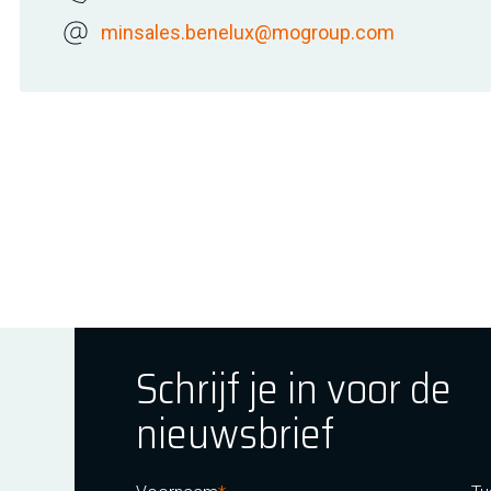
minsales.benelux@mogroup.com
Schrijf je in voor de
nieuwsbrief
ok
tagram
E Youtube