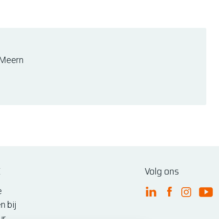
Meern
E
Volg ons
e
FME Linkedin
FME Facebo
FME Ins
FM
n bij
ur