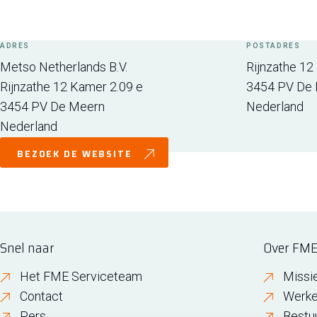
ADRES
POSTADRES
Metso Netherlands B.V.
Rijnzathe 12
Rijnzathe 12 Kamer 2.09 e
3454 PV
De 
3454 PV
De Meern
Nederland
Nederland
BEZOEK DE WEBSITE
Snel naar
Over FM
Het FME Serviceteam
Missi
Contact
Werke
Pers
Bestu