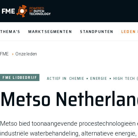
FME Logo, to the homepage
THEMA'S
MARKTSEGMENTEN
STANDPUNTEN
LEDEN
FME
Onze leden
FME LIDBEDRIJF
ACTIEF IN
CHEMIE
ENERGIE
HIGH TECH 
Metso Netherlan
Metso bied toonaangevende procestechnologieën e
industriële waterbehandeling, alternatieve energie,