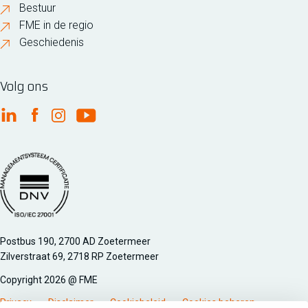
Bestuur
FME in de regio
Geschiedenis
Volg ons
FME Linkedin
FME Facebook
FME Instagram
FME Youtube
Managementsyteem certificatie DNV iso/iec 27001
Postbus 190, 2700 AD Zoetermeer
Zilverstraat 69, 2718 RP Zoetermeer
Copyright 2026 @ FME
Privacy
Disclaimer
Cookiebeleid
Cookies beheren