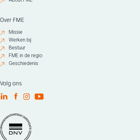
Over FME
Missie
Werken bij
Bestuur
FME in de regio
Geschiedenis
Volg ons
FME Linkedin
FME Facebook
FME Instagram
FME Youtube