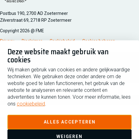
Managementsyteem certificatie DNV iso/iec 27001
Postbus 190, 2700 AD Zoetermeer
Zilverstraat 69, 2718 RP Zoetermeer
Copyright 2026 @ FME
Privacy
Disclaimer
Cookiebeleid
Cookies beheren
Deze website maakt gebruik van
cookies
Schrijf je in voor de nieuwsbrief
Wij maken gebruik van cookies en andere gelijkwaardige
technieken. We gebruiken deze onder andere om de
Voornaam
Tussen
website goed te laten functioneren, het gebruik van de
website te analyseren en relevante content en
advertenties te kunnen tonen. Voor meer informatie, lees
Achternaam
ons
cookiebeleid
.
E-mailadres
ALLES ACCEPTEREN
WEIGEREN