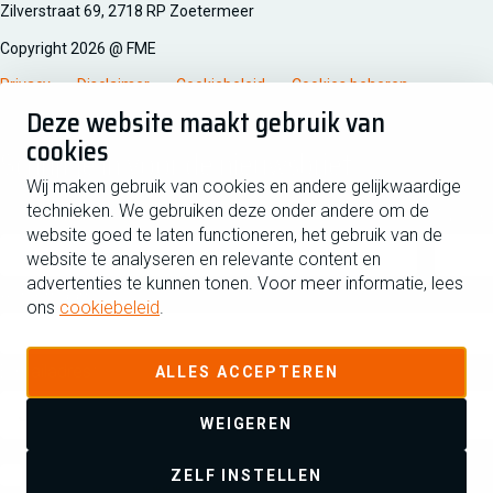
Zilverstraat 69, 2718 RP Zoetermeer
Copyright 2026 @ FME
Privacy
Disclaimer
Cookiebeleid
Cookies beheren
Deze website maakt gebruik van
cookies
Schrijf je in voor de nieuwsbrief
Wij maken gebruik van cookies en andere gelijkwaardige
technieken. We gebruiken deze onder andere om de
Voornaam
Tussen
website goed te laten functioneren, het gebruik van de
website te analyseren en relevante content en
advertenties te kunnen tonen. Voor meer informatie, lees
Achternaam
ons
cookiebeleid
.
E-mailadres
ALLES ACCEPTEREN
WEIGEREN
Ja ik schrijf me in voor de nieuwsbrief en ga akkoord met de
ZELF INSTELLEN