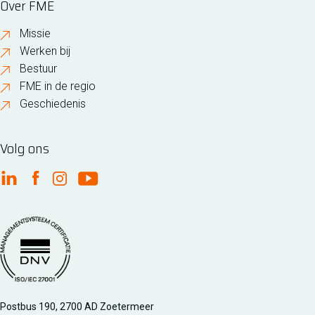
Over FME
Missie
Werken bij
Bestuur
FME in de regio
Geschiedenis
Volg ons
FME Linkedin
FME Facebook
FME Instagram
FME Youtube
Managementsyteem certificatie DNV iso/iec 27001
Postbus 190, 2700 AD Zoetermeer